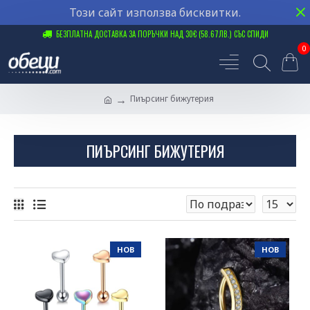
Този сайт използва бисквитки.
БЕЗПЛАТНА ДОСТАВКА ЗА ПОРЪЧКИ НАД 30€ (58.67ЛВ.) СЪС СПИДИ
0
Пиърсинг бижутерия
ПИЪРСИНГ БИЖУТЕРИЯ
НОВ
НОВ